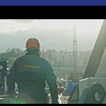
La valeur de nos
entreprises, c'est
vous !
À sa création, le Groupe PLISSONNEAU
🌐 s’est imposé comme un acteur majeur
du transport maritime. Face aux grandes
mutations du secteur, ses dirigeants ont
choisi de transformer les défis en
opportunités : la solidité de l’entreprise a