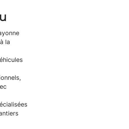
au
ayonne
à la
éhicules
ionnels,
vec
écialisées
antiers